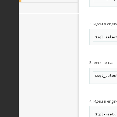
3. Идём в engin
$sql_selec
Заменяем на:
$sql_selec
4. Идём в engi
$tpl->set(