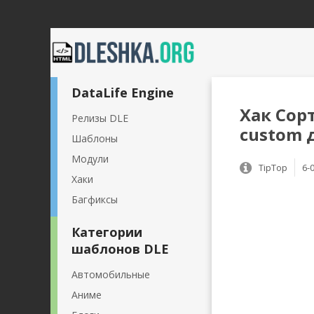
DataLife Engine
Хак Сор
Релизы DLE
custom 
Шаблоны
Модули
TipTop
6-
Хаки
Багфиксы
Категории
шаблонов DLE
Автомобильные
Аниме