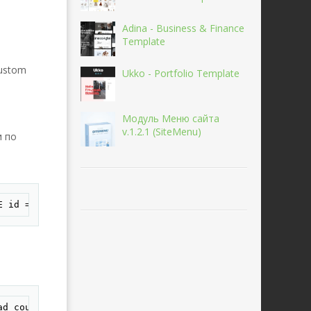
Adina - Business & Finance
Template
ustom
Ukko - Portfolio Template
Модуль Меню сайта
v.1.2.1 (SiteMenu)
и по
овать
E id ='$id'" );
овать
ad_count+1 WHERE news_id ='$id'" );