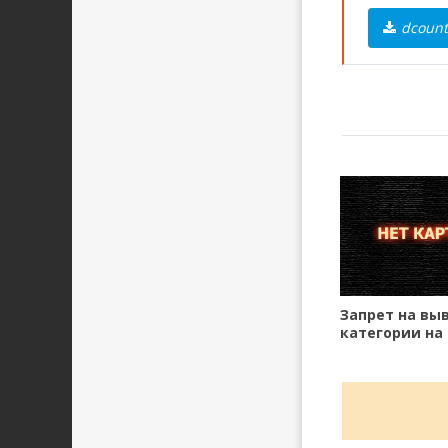
dcount
Запрет на вы
категории на
странице