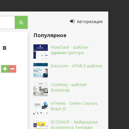
Авторизация
Популярное
 в
FlowDash - шаблон
администратора
Execoore - HTML5 шаблон
Courtney - шаблон
Bootstrap
eTreeks - Online Courses
React JS
ECOSHOP - Multipurpose
eCommerce Template