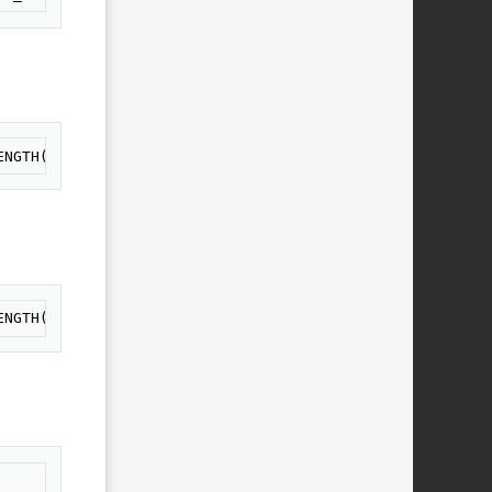
овать
ENGTH(p.full_story) as full_story, p.xfields, p.title, p
овать
ENGTH(p.full_story) as full_story, p.xfields, p.title, p
овать