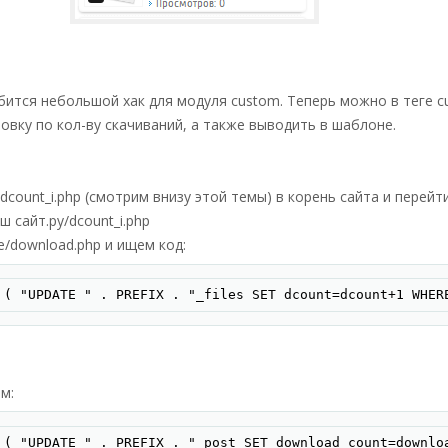
ится небольшой хак для модуля custom. Теперь можно в теге c
овку по кол-ву скачиваний, а также выводить в шаблоне.
 dcount_i.php (смотрим внизу этой темы) в корень сайта и перейт
аш сайт.ру/dcount_i.php
ne/download.php и ищем код:
Скопир
 ( "UPDATE " . PREFIX . "_files SET dcount=dcount+1 WHER
м:
Скопир
 ( "UPDATE " . PREFIX . "_post SET download_count=downlo