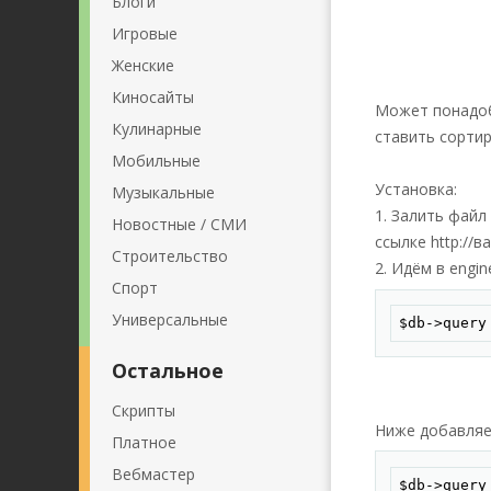
Блоги
Игровые
Женские
Киносайты
Может понадоб
Кулинарные
ставить сортир
Мобильные
Установка:
Музыкальные
1. Залить файл
Новостные / СМИ
ссылке http://в
Строительство
2. Идём в engi
Спорт
Универсальные
$db->query
Остальное
Скрипты
Ниже добавляе
Платное
Вебмастер
$db->query