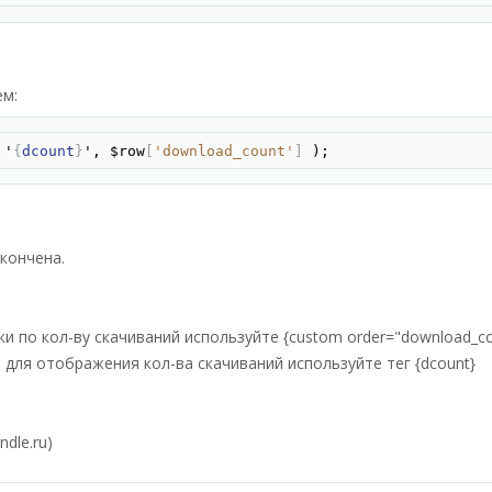
м:
Скопир
 '
{
dcount
}
', $row
[
'download_count'
]
 );
акончена.
ки по кол-ву скачиваний используйте {custom order="download_co
om, для отображения кол-ва скачиваний используйте тег {dcount}
ndle.ru)