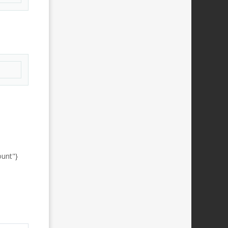
овать
unt"}