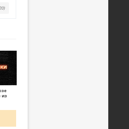
20)
кое
 из
и