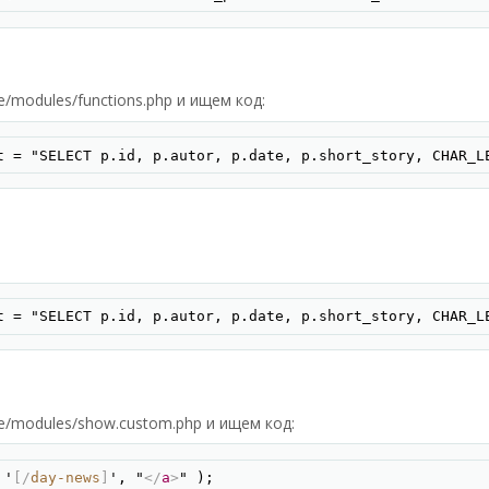
e/modules/functions.php и ищем код:
Скопир
t = "SELECT p.id, p.autor, p.date, p.short_story, CHAR_L
Скопир
t = "SELECT p.id, p.autor, p.date, p.short_story, CHAR_L
ne/modules/show.custom.php и ищем код:
Скопир
 '
[/
day-news
]
', "
</
a
>
" );