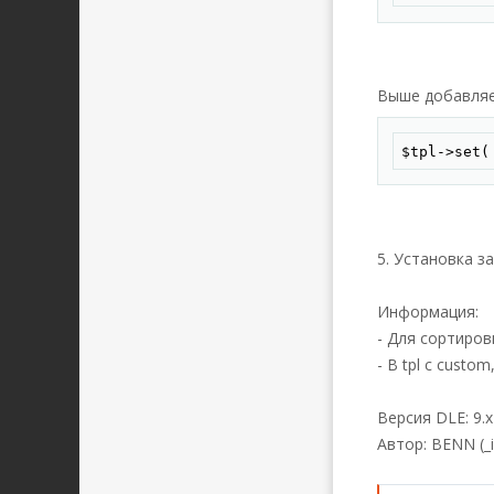
Выше добавляе
$tpl->set(
5. Установка з
Информация:
- Для сортиров
- В tpl с cust
Версия DLE: 9.x
Автор: BENN (_i