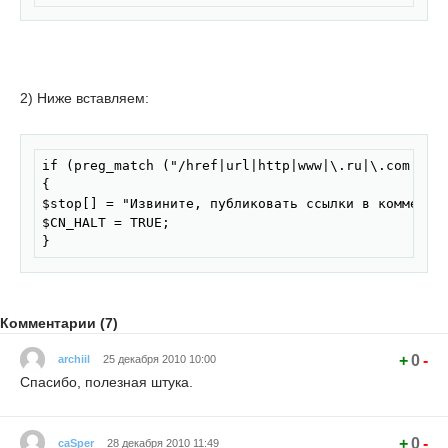
2) Ниже вставляем:
Скопировать
if (preg_match ("/href|url|http|www|\.ru|\.com|\.n
{

$stop[] = "Извините, публиковать ссылки в комментар
$CN_HALT = TRUE;

}
Комментарии (7)
+
0
-
archiil
25 декабря 2010 10:00
Спасибо, полезная штука.
+
0
-
caSper
28 декабря 2010 11:49