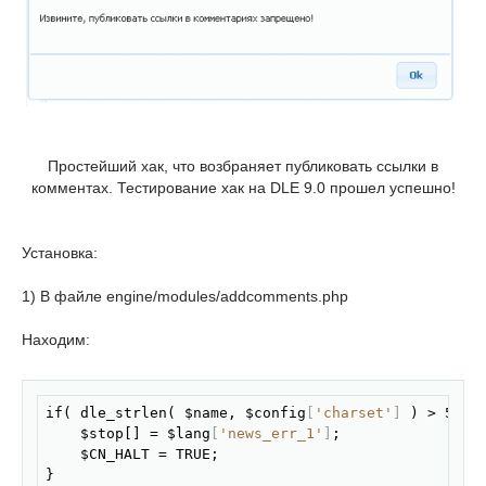
Простейший хак, что возбраняет публиковать ссылки в
комментах. Тестирование хак на DLE 9.0 прошел успешно!
Установка:
1) В файле engine/modules/addcomments.php
Находим:
Скопировать
if( dle_strlen( $name, $config
[
'charset'
]
 ) > 50 ) 
    $stop[] = $lang
[
'news_err_1'
]
;

    $CN_HALT = TRUE;

}