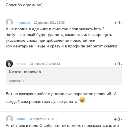
Спасибо огромное)
+
0
-
mcmweb
22 января 2011 23:09
А не проще в админке в фильтре слов указать http ?
:bully: , который будет удалять, заменять или запрещать
указанные слова при добавлении новостей или
комментариев + еще и сразу и в профиле запретит ссылки
+
0
-
tiptop
23 января 2011 00:13
Цитата: mcmweb
mcmweb
Вот на каждую проблему несколько вариантов решений. И
каждый сам решает как лучше делать.
+
0
-
white
20 апреля 2011 11:21
Анти-Линк в поле О себе, кто-нить может подсказать,как это