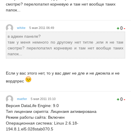
смотрю? перелопатил корневую и там нет вообще таких
папок...
+
0
-
white
5 мая 2011 06:49
в админ панеле?
там у меня немного по другому нет титле ,или я не там
смотрю? перелопатил корневую и там нет вообще таких
папок...
Если у вас этого нет, то у вас двиг не дле и не джомла и не
вордпрес
+
0
-
matfer
5 мая 2011 15:10
Версия DataLife Engine: 9.0
Тип лицензии скрипта: Лицензия активирована
Режим работы сайта: Включен
Операционная система: Linux 2.6.18-
194.8.1.el5.028stab070.5