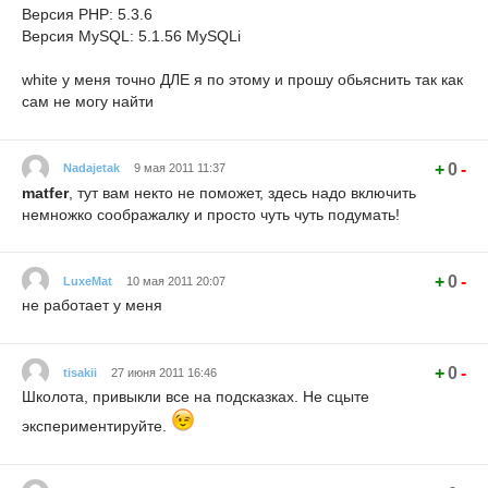
Версия PHP: 5.3.6
Версия MySQL: 5.1.56 MySQLi
white у меня точно ДЛЕ я по этому и прошу обьяснить так как
сам не могу найти
+
0
-
Nadajetak
9 мая 2011 11:37
matfer
, тут вам некто не поможет, здесь надо включить
немножко соображалку и просто чуть чуть подумать!
+
0
-
LuxeMat
10 мая 2011 20:07
не работает у меня
+
0
-
tisakii
27 июня 2011 16:46
Школота, привыкли все на подсказках. Не сцыте
экспериментируйте.