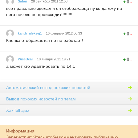
+
0
-
Safari
28 сентября 2011 12:53
все правельно зделал и он отображаеца ну когда жму на
него нечево не происходит!!!!!!!!!
+
0
-
kandr_aleksej1
16 февраля 2012 00:33
Кнопка отображается но не работает!
+
0
-
WiseBear
18 января 2021 19:21
а может кто Адаптировать по 14.1
Автоматический вывод похожих новостей
Вывод похожих новостей по тегам
Хак full ajax
Информация
Зарегистрируйтесь чтобы комментировать публикацию.