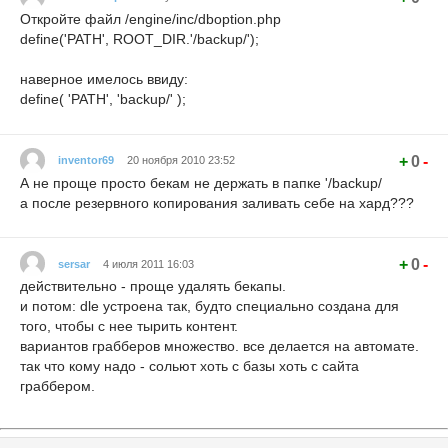
Откройте файл /engine/inc/dboption.php
define('PATH', ROOT_DIR.'/backup/');
наверное имелось ввиду:
define( 'PATH', 'backup/' );
+
0
-
inventor69
20 ноября 2010 23:52
А не проще просто бекам не держать в папке '/backup/
а после резервного копирования заливать себе на хард???
+
0
-
sersar
4 июля 2011 16:03
действительно - проще удалять бекапы.
и потом: dle устроена так, будто специально создана для
того, чтобы с нее тырить контент.
вариантов грабберов множество. все делается на автомате.
так что кому надо - сольют хоть с базы хоть с сайта
граббером.