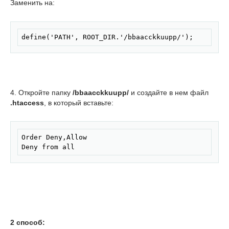
Заменить на:
Скопировать
define('PATH', ROOT_DIR.'/bbaacckkuupp/');
4. Откройте папку
/bbaacckkuupp/
и создайте в нем файл
.htaccess
, в который вставьте:
Скопировать
Order Deny,Allow

Deny from all
2 способ: