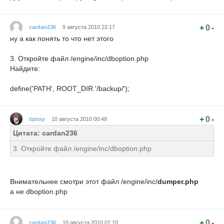
+
0
-
cardan236
9 августа 2010 22:17
ну а как понять то что нет этого
3. Откройте файл /engine/inc/dboption.php
Найдите:
define('PATH', ROOT_DIR.'/backup/');
+
0
-
tiptop
10 августа 2010 00:48
Цитата: cardan236
3. Откройте файл /engine/inc/dboption.php
Внимательнее смотри этот файл /engine/inc/
dumper.php
а не dboption.php
+
0
-
cardan236
10 августа 2010 01:10