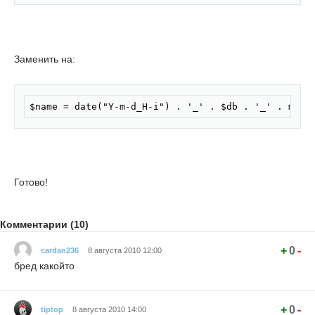
Заменить на:
Скопировать
$name = date("Y-m-d_H-i") . '_' . $db . '_' . md5(
Готово!
Комментарии (10)
+
0
-
cardan236
8 августа 2010 12:00
бред какойто
+
0
-
tiptop
8 августа 2010 14:00