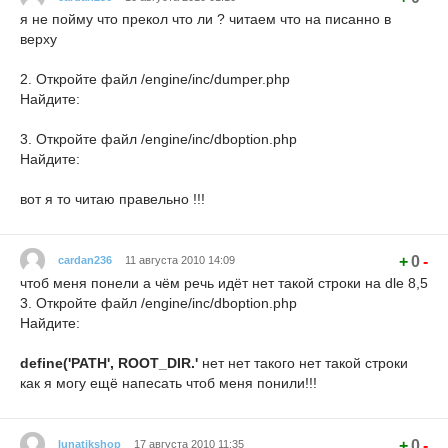
я не пойму что прекол что ли ? читаем что на писанно в
верху
2
. Откройте файл /engine/inc/dumper.php
Найдите:
3.
Откройте файл /engine/inc/dboption.php
Найдите:
вот я то читаю правельно !!!
+
0
-
cardan236
11 августа 2010 14:09
чтоб меня понели а чём речь идёт нет такой строки на dle 8,5
3. Откройте файл /engine/inc/dboption.php
Найдите:
define('PATH', ROOT_DIR.'
нет нет такого нет такой строки
как я могу ещё напесать чтоб меня понили!!!
+
0
-
lunatikshop
17 августа 2010 11:35