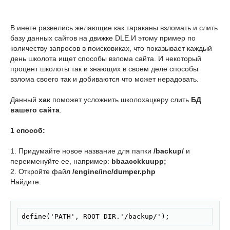
В инете развелись желающие как тараканы взломать и слить
базу данных сайтов на движке DLE.И этому пример по
количеству запросов в поисковиках, что показывает каждый
день школота ищет способы взлома сайта. И некоторый
процент школоты так и знающих в своем деле способы
взлома своего так и добиваются что может нерадовать.
Данный
хак
поможет усложнить школохацкеру слить
БД
вашего сайта
.
1 способ:
1. Придумайте новое название для папки
/backup/
и
переименуйте ее, например:
bbaacckkuupp;
2. Откройте файл
/engine/inc/dumper.php
Найдите:
Скопировать
define('PATH', ROOT_DIR.'/backup/');