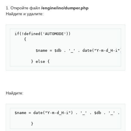
1. Откройте файл
/engine/inc/dumper.php
Найдите и удалите:
Скопировать
 if(!defined('AUTOMODE'))

     {

          $name = $db . '_' . date("Y-m-d_H-i");

        } else {
Найдите:
Скопировать
 $name = date("Y-m-d_H-i") . '_' . $db . '_' . md5(
        }