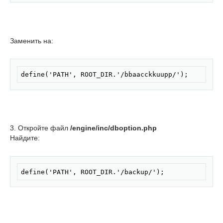
Заменить на:
Скопировать
define('PATH', ROOT_DIR.'/bbaacckkuupp/');
3. Откройте файл
/engine/inc/dboption.php
Найдите:
Скопировать
define('PATH', ROOT_DIR.'/backup/');