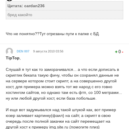
Цитата: cardan236
бред какойто
Что не понятно??Тут отрезаны пути к папке с БД.
+
0
-
DEN 007
9 августа 2010 03:56
TipTop
,
Слушай я тут как то заморачивался... а что если дописать в
скриптик бекапа такую фичу, чтобы он сохранял данные не
на сервере котором стоит скрипт, а на совершенно другой
хост, для примера можно взять тот же народ с его говно
хостингом сайтов, но однако там есть фтп, со 100 метрами...
ну или любой другой хост, если база побольше.
И еще вот задумывался над такой штукой как, вот пример
юзер заливает картинку(фаил) на сайт, а скрипт в свою
очередь после полной закачки на сайт перемещает на
другой хост к примеру img.site.ru (помогите плиз)