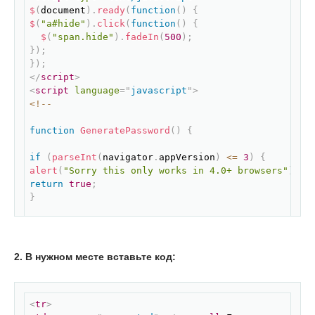
$
(
document
)
.
ready
(
function
(
)
{
$
(
"a#hide"
)
.
click
(
function
(
)
{
$
(
"span.hide"
)
.
fadeIn
(
500
)
;
}
)
;
}
)
;
</
script
>
<
script
language
=
"
javascript
"
>
<
!
--
function
GeneratePassword
(
)
{
if
(
parseInt
(
navigator
.
appVersion
)
<=
3
)
{
alert
(
"Sorry this only works in 4.0+ browsers"
)
;
return
true
;
}
var
 length
=
10
;
var
 sPassword 
=
""
;
length 
=
 document
.
registration
.
charLen
.
value
;
2. В нужном месте вставьте код:
for
(
i
=
0
;
 i 
<
 length
;
 i
++
)
{
Скопировать
<
tr
>
numI 
=
getRandomNum
(
)
;