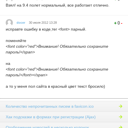
function
checkPunc
(
num
)
{
Взял! на 9.4 полет нормальный, все работает отлично.
if
(
(
num 
>=
33
)
&&
(
num 
<=
47
)
)
{
return
true
;
}
if
(
(
num 
>=
58
)
&&
(
num 
<=
64
)
)
{
return
true
;
}
+
0
-
docer
30 июля 2012 13:28
if
(
(
num 
>=
91
)
&&
(
num 
<=
96
)
)
{
return
true
;
}
исправте ошибку в коде,тег <font> парный.
if
(
(
num 
>=
123
)
&&
(
num 
<=
126
)
)
{
return
true
;
}
поменяйте
return
false
;
<font color="red">Внимание! Обязательно сохраните
}
пароль!</span>
function
paste1
(
)
{
document
.
registration
.
password1
.
value
=
document
.
reg
на
document
.
registration
.
password2
.
value
=
document
.
reg
<font color="red">Внимание! Обязательно сохраните
}
пароль!</font></span>
--
>
</
script
>
а то у меня пол сайта в красный цвет текст бросило)
Количество непрочитанных писем в favicon.ico
Хак подсказки в формах при регистрации (Ajax)
Отображение новостей в несколько колонок