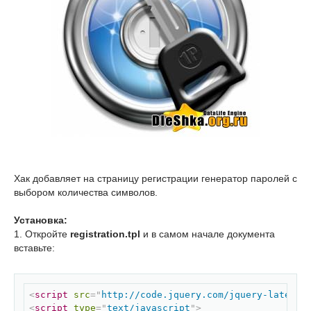
Хак добавляет на страницу регистрации генератор паролей с
выбором количества символов.
Установка:
1. Откройте
registration.tpl
и в самом начале документа
вставьте:
Скопировать
<
script
src
=
"
http://code.jquery.com/jquery-latest.
<
script
type
=
"
text/javascript
"
>