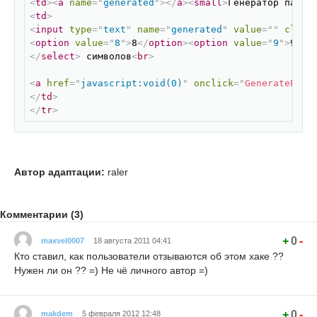
<
td
>
<
a
name
=
"
generated
"
>
</
a
>
<
small
>
Генератор парол
while
(
checkPunc
(
numI
)
)
{
 numI 
=
getRandomNum
(
)
;
}
<
td
>
<
input
type
=
"
text
"
name
=
"
generated
"
value
=
"
"
class
sPassword 
=
 sPassword 
+
 String
.
fromCharCode
(
numI
)
;
<
option
value
=
"
8
"
>
8
</
option
>
<
option
value
=
"
9
"
>
9
</
o
}
</
select
>
 символов
<
br
>
document
.
registration
.
generated
.
value 
=
 sPassword

<
a
href
=
"
javascript:void(0)
"
onclick
=
"
GeneratePass
</
td
>
return
true
;
</
tr
>
}
function
getRandomNum
(
)
{
// between 0 - 1
Автор адаптации:
raler
var
 rndNum 
=
 Math
.
random
(
)
// rndNum from 0 - 1000
Комментарии (3)
rndNum 
=
parseInt
(
rndNum 
*
1000
)
;
+
0
-
maxvel0007
18 августа 2011 04:41
// rndNum from 33 - 127
Кто ставил, как пользователи отзываются об этом хаке ??
rndNum 
=
(
rndNum 
%
94
)
+
33
;
Нужен ли он ?? =) Не чё личного автор =)
return
 rndNum
;
}
+
0
-
makdem
5 февраля 2012 12:48