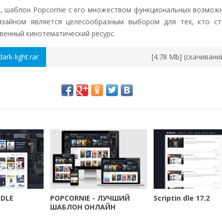
, шаблон Popcornie с его множеством функциональных возмож
изайном является целесообразным выбором для тех, кто ст
венный кинотематический ресурс.
ark-light.rar
[4.78 Mb] (cкачивани
 DLE
POPCORNIE - ЛУЧШИЙ
Scriptin dle 17.2
ШАБЛОН ОНЛАЙН
КИНОТЕАТРА В 2021 ГОДУ