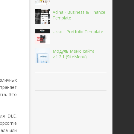
Adina - Business & Finance
Template
Ukko - Portfolio Template
Модуль Меню сайта
v.1.2.1 (SiteMenu)
азличных
страняет
та. Это
ля DLE,
pcornie
тала или