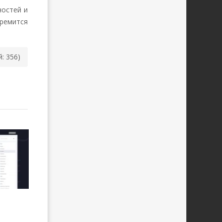
ностей и
ремится
й: 356)