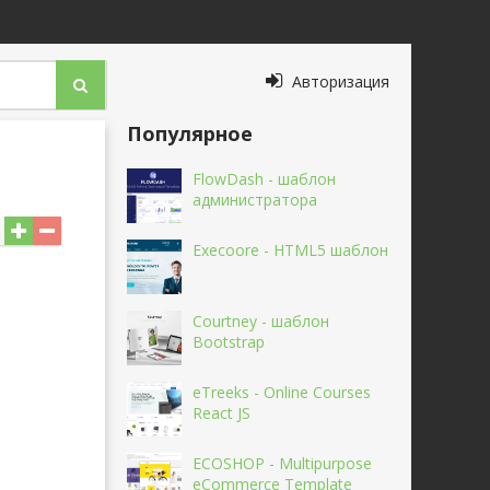
Авторизация
Популярное
FlowDash - шаблон
администратора
Execoore - HTML5 шаблон
Courtney - шаблон
Bootstrap
eTreeks - Online Courses
React JS
ECOSHOP - Multipurpose
eCommerce Template