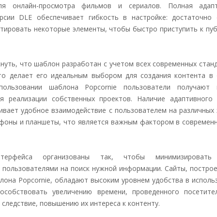
ля онлайн-просмотра фильмов и сериалов. Полная адап
рсии DLE обеспечивает гибкость в настройке: достаточно 
птировать некоторые элементы, чтобы быстро приступить к пу
нуть, что шаблон разработан с учетом всех современных стан
то делает его идеальным выбором для создания контента в 
пользовании шаблона Popcornie пользователи получают
я реализации собственных проектов. Наличие адаптивного 
ивает удобное взаимодействие с пользователем на различных 
фоны и планшеты, что является важным фактором в современ
терфейса организованы так, чтобы минимизировать 
 пользователями на поиск нужной информации. Сайты, постро
лона Popcornie, обладают высоким уровнем удобства в исполь
особствовать увеличению времени, проведенного посетите
ак следствие, повышению их интереса к контенту.