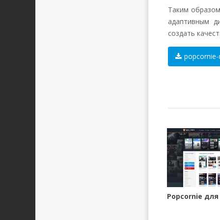
Таким образом
адаптивным д
создать качест
popcornie-d
Popcornie для