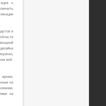
тация к
сменить
бликации
дартов и
области
 мощный
дизайна
экранах,
ном веб-
время,
енные на
зовании,
лями на