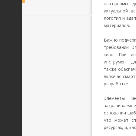
платформы д
актуальной ве
логотип и ада
материалов.
Важно подчерк
требований. Э
кино. При ис
инструмент дл
также обеспеч
включая смарт
разработке.
Элементы ин
затрачиваемое
основании шаб
что может сп
ресурсах, и, к