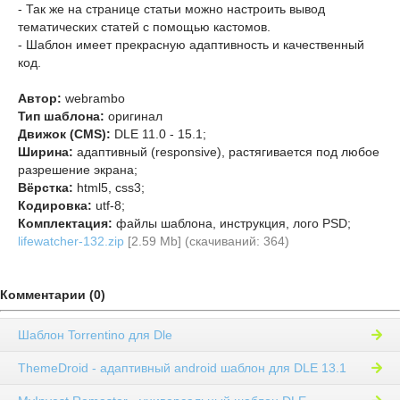
- Так же на странице статьи можно настроить вывод
тематических статей с помощью кастомов.
- Шаблон имеет прекрасную адаптивность и качественный
код.
Автор:
webrambo
Тип шаблона:
оригинал
Движок (CMS):
DLE 11.0 - 15.1;
Ширина:
адаптивный (responsive), растягивается под любое
разрешение экрана;
Вёрстка:
html5, css3;
Кодировка:
utf-8;
Комплектация:
файлы шаблона, инструкция, лого PSD;
lifewatcher-132.zip
[2.59 Mb] (cкачиваний: 364)
Комментарии (0)
Шаблон Torrentino для Dle
ThemeDroid - адаптивный android шаблон для DLE 13.1