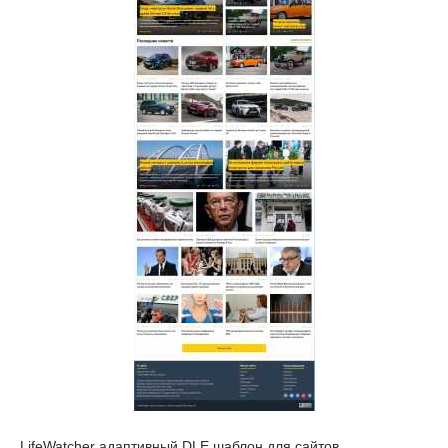
LifeWatcher адаптивный DLE шаблон для сайтов