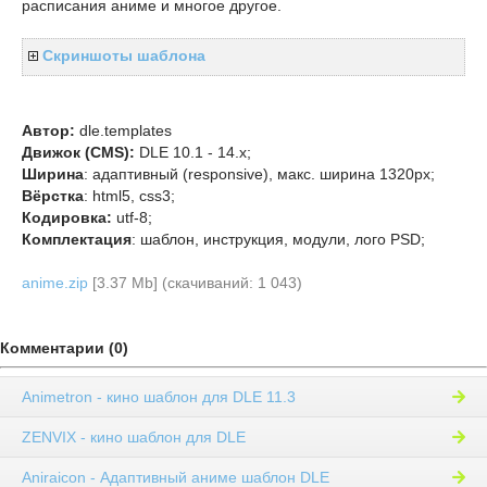
расписания аниме и многое другое.
Скриншоты шаблона
Автор:
dle.templates
Движок (CMS):
DLE 10.1 - 14.x;
Ширина
: адаптивный (responsive), макс. ширина 1320px;
Вёрстка
: html5, css3;
Кодировка:
utf-8;
Комплектация
: шаблон, инструкция, модули, лого PSD;
anime.zip
[3.37 Mb] (cкачиваний: 1 043)
Комментарии (0)
Animetron - кино шаблон для DLE 11.3
ZENVIX - кино шаблон для DLE
Аniraicon - Адаптивный аниме шаблон DLE