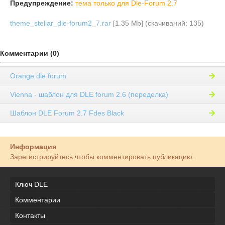
Предупреждение:
тема только для Dle-Forum 2.7
theme_stellar_dle-forum2_7.rar
[1.35 Mb] (cкачиваний: 135)
Комментарии (0)
Orange dle forum
Vienna - шаблон для DLE forum 2.6 (переделка)
Шаблон DLE Forum 2.7 Fdes Black
Информация
Зарегистрируйтесь чтобы комментировать публикацию.
Ключ DLE
Комментарии
Контакты