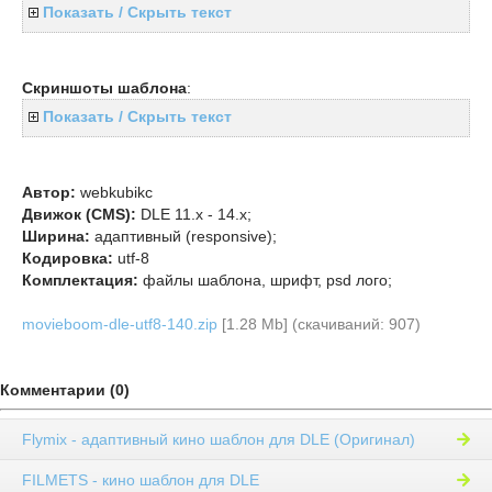
Показать / Скрыть текст
Скриншоты шаблона
:
Показать / Скрыть текст
Автор:
webkubikc
Движок (CMS):
DLE 11.x - 14.x;
Ширина:
адаптивный (responsive);
Кодировка:
utf-8
Комплектация:
файлы шаблона, шрифт, psd лого;
movieboom-dle-utf8-140.zip
[1.28 Mb] (cкачиваний: 907)
Комментарии (0)
Flymix - адаптивный кино шаблон для DLE (Оригинал)
FILMETS - кино шаблон для DLE