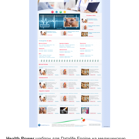
Health Power
шаблон для Datalife Engine на медицинскую