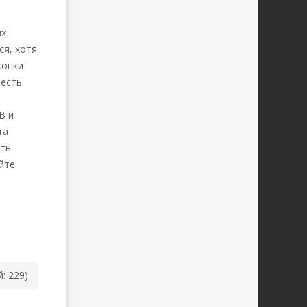
ых
ся, хотя
конки
 есть
B и
та
еть
йте.
й: 229)