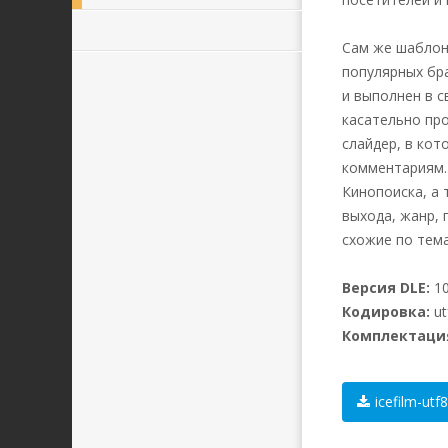
Сам же шабло
популярных бра
и выполнен в с
касательно про
слайдер, в ко
комментариям. 
Кинопоиска, а 
выхода, жанр,
схожие по тема
Версия DLE:
10.
Кодировка:
ut
Комплектаци
icefilm-utf