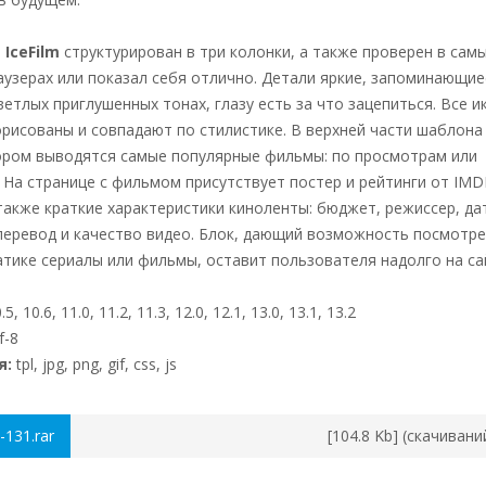
н
IceFilm
структурирован в три колонки, а также проверен в сам
узерах или показал себя отлично. Детали яркие, запоминающие
ветлых приглушенных тонах, глазу есть за что зацепиться. Все и
рисованы и совпадают по стилистике. В верхней части шаблона
тором выводятся самые популярные фильмы: по просмотрам или
На странице с фильмом присутствует постер и рейтинги от IMD
также краткие характеристики киноленты: бюджет, режиссер, да
 перевод и качество видео. Блок, дающий возможность посмотр
тике сериалы или фильмы, оставит пользователя надолго на са
5, 10.6, 11.0, 11.2, 11.3, 12.0, 12.1, 13.0, 13.1, 13.2
f-8
я:
tpl, jpg, png, gif, css, js
8-131.rar
[104.8 Kb] (cкачивани