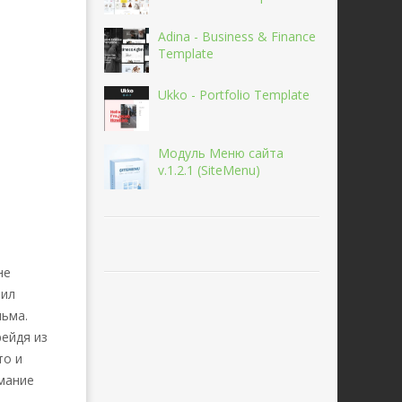
Adina - Business & Finance
Template
Ukko - Portfolio Template
Модуль Меню сайта
v.1.2.1 (SiteMenu)
не
вил
ьма.
ейдя из
то и
имание