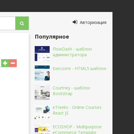
Авторизация
Популярное
FlowDash - шаблон
администратора
Execoore - HTML5 шаблон
Courtney - шаблон
Bootstrap
eTreeks - Online Courses
React JS
ECOSHOP - Multipurpose
eCommerce Template