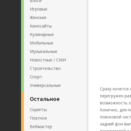
Блоги
Игровые
Женские
Киносайты
Кулинарные
Мобильные
Музыкальные
Новостные / СМИ
Строительство
Спорт
Универсальные
Сразу хочется 
перегружен ра
Остальное
возможность з
Скрипты
Конечно, для 
поисковой сист
Платное
задний фон вып
Вебмастер
посетителей и 