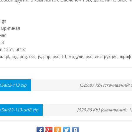
ign
Оригинал
ная
.3
n-1251, utf-8
я:
tpl, jpg, png, css, js, php, psd, ttf, модули, psd, инструкция, шриф
ait2-113.zip
[529.87 Kb] (cкачиваний: 
ait22-113-utf8.zip
[529.86 Kb] (cкачиваний: 1