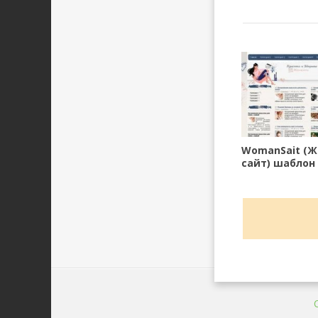
WomanSait (
сайт) шаблон
10.3