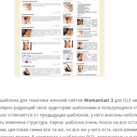
 шаблона для тематики женский сайтов
WomanSait 2
для DLE а
егулярно радующий свою аудиторию шаблонами и пользующихся с
ьно отличается от предыдущих шаблонов, у него внесены небо
ть изменена структура. Каркас шаблона очень похож на все ост
ии, цветовая гамма все та же, но все же у него есть своя изюм
совсем другим. В комплекте с шаблоном PSD, дополнительные м