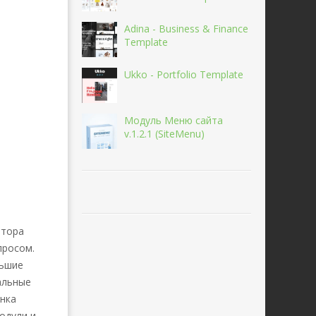
Adina - Business & Finance
Template
Ukko - Portfolio Template
Модуль Меню сайта
v.1.2.1 (SiteMenu)
втора
просом.
льшие
альные
инка
одули и