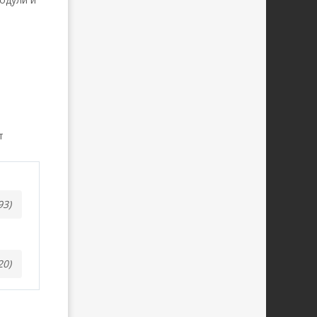
т
93)
20)