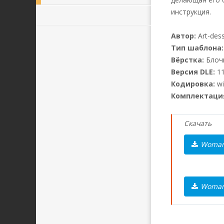
инструкция.
Автор:
Art-dess
Тип шаблона:
Вёрстка:
Блоч
Версия DLE:
11
Кодировка:
wi
Комплектаци
Скачать
WomanS
WomanS