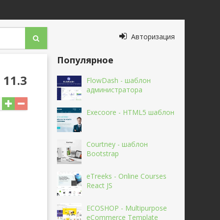
Авторизация
Популярное
 11.3
FlowDash - шаблон
администратора
Execoore - HTML5 шаблон
Courtney - шаблон
Bootstrap
eTreeks - Online Courses
React JS
ECOSHOP - Multipurpose
eCommerce Template