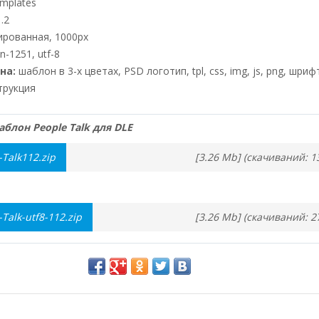
mplates
.2
рованная, 1000px
n-1251, utf-8
на:
шаблон в 3-х цветах, PSD логотип, tpl, css, img, js, png, шриф
трукция
блон People Talk для DLE
-Talk112.zip
[3.26 Mb] (cкачиваний: 1
-Talk-utf8-112.zip
[3.26 Mb] (cкачиваний: 2