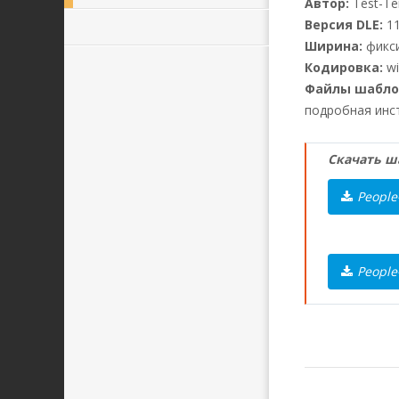
Автор:
Test-Te
Версия DLE:
11
Ширина:
фикси
Кодировка:
wi
Файлы шабло
подробная инс
Скачать ша
People
People