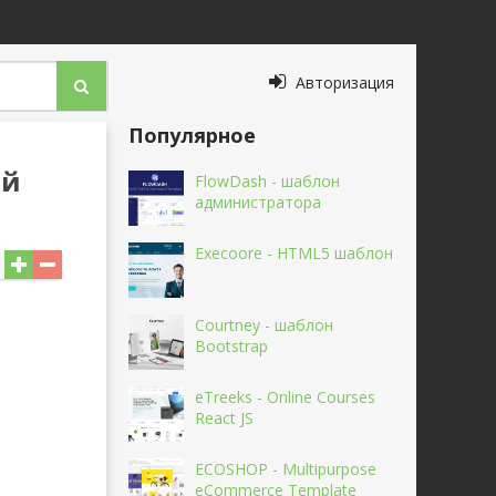
Авторизация
Популярное
ой
FlowDash - шаблон
администратора
Execoore - HTML5 шаблон
Courtney - шаблон
Bootstrap
eTreeks - Online Courses
React JS
ECOSHOP - Multipurpose
eCommerce Template