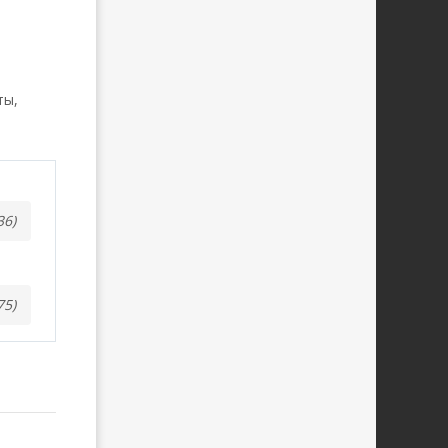
ты,
36)
75)