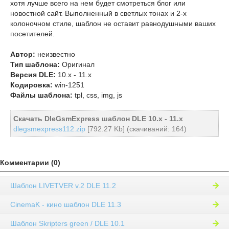
хотя лучше всего на нем будет смотреться блог или
новостной сайт. Выполненный в светлых тонах и 2-х
колоночном стиле, шаблон не оставит равнодушными ваших
посетителей.
Автор:
неизвестно
Тип шаблона:
Оригинал
Версия DLE:
10.x - 11.x
Кодировка:
win-1251
Файлы шаблона:
tpl, css, img, js
Скачать DleGsmExpress шаблон DLE 10.x - 11.x
dlegsmexpress112.zip
[792.27 Kb] (cкачиваний: 164)
Комментарии (0)
Шаблон LIVETVER v.2 DLE 11.2
CinemaK - кино шаблон DLE 11.3
Шаблон Skripters green / DLE 10.1