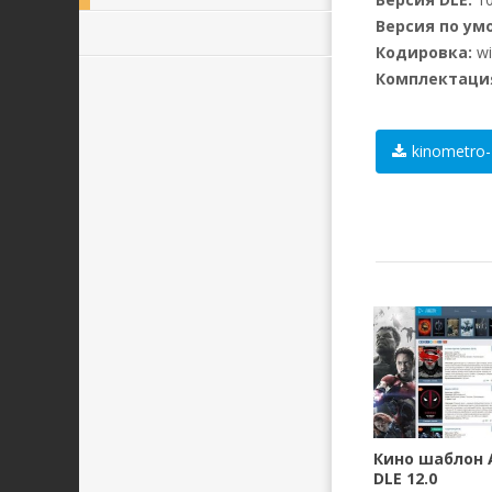
Версия по ум
Кодировка:
wi
Комплектаци
kinometro-
Кино шаблон A
DLE 12.0