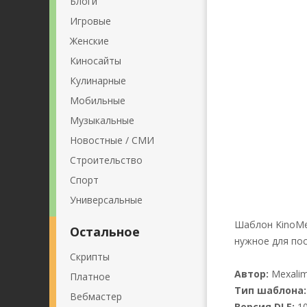
Блоги
Игровые
Женские
Киносайты
Кулинарные
Мобильные
Музыкальные
Новостные / СМИ
Строительство
Спорт
Универсальные
Шаблон KinoMet
Остальное
нужное для пос
Скрипты
Автор:
Mexali
Платное
Тип шаблона:
Вебмастер
Версия DLE:
10