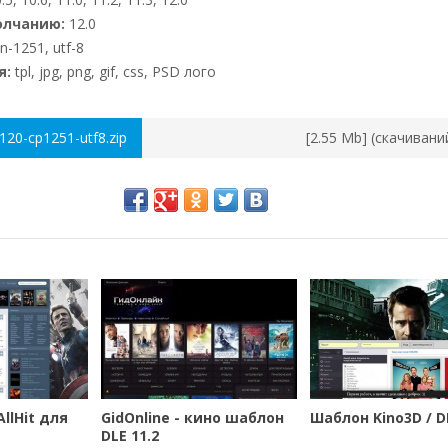
олчанию:
12.0
n-1251, utf-8
я:
tpl, jpg, png, gif, css, PSD лого
120-cp1251-utf8.zip
[2.55 Mb] (cкачивани
llHit для
GidOnline - кино шаблон
Шаблон Kino3D / DL
DLE 11.2