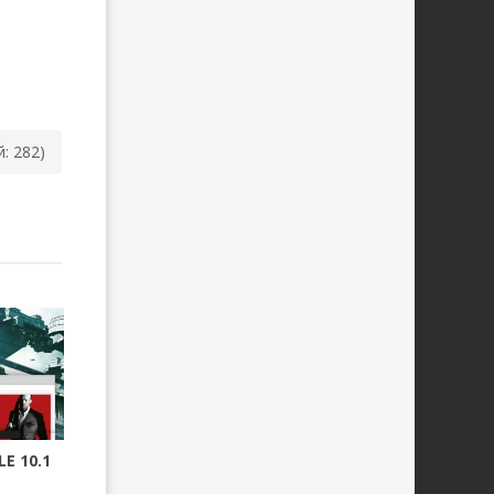
й: 282)
E 10.1