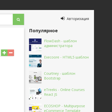
Авторизация
Популярное
FlowDash - шаблон
администратора
Execoore - HTML5 шаблон
Courtney - шаблон
Bootstrap
eTreeks - Online Courses
React JS
ECOSHOP - Multipurpose
eCommerce Template