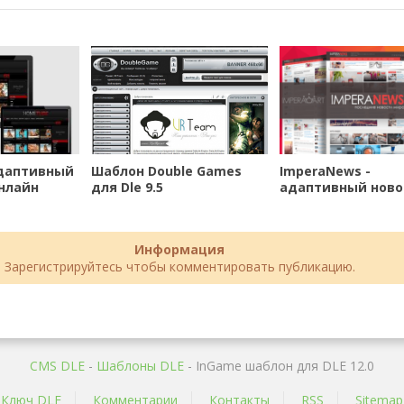
адаптивный
Шаблон Double Games
ImperaNews -
нлайн
для Dle 9.5
адаптивный ново
LE 12.0
шаблон для DLE
Информация
Зарегистрируйтесь чтобы комментировать публикацию.
CMS DLE
-
Шаблоны DLE
- InGame шаблон для DLE 12.0
Ключ DLE
Комментарии
Контакты
RSS
Sitemap