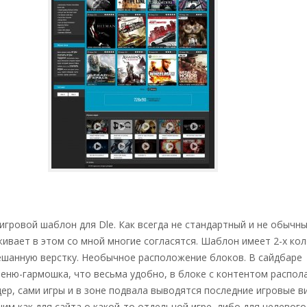
гровой шаблон для Dle. Как всегда не стандартный и не обычн
ивает в этом со мной многие согласятся. Шаблон имеет 2-х ко
мешанную верстку. Необычное расположение блоков. В сайдбаре
еню-гармошка, что весьма удобно, в блоке с контентом распол
ер, сами игры и в зоне подвала выводятся последние игровые в
м как для сайта о какой-то отдельной игре, либо для целевого