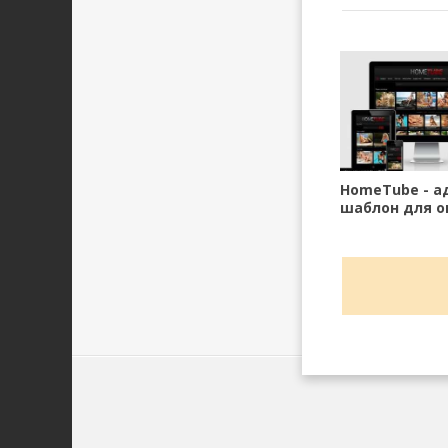
HomeTube - 
шаблон для о
видео сайта D