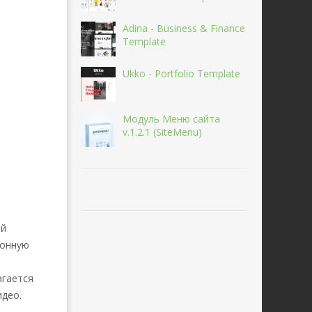
Adina - Business & Finance
Template
Ukko - Portfolio Template
Модуль Меню сайта
v.1.2.1 (SiteMenu)
ый
лонную
агается
идео.