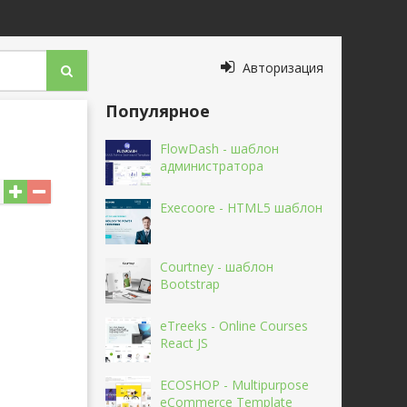
Авторизация
Популярное
FlowDash - шаблон
администратора
Execoore - HTML5 шаблон
Courtney - шаблон
Bootstrap
eTreeks - Online Courses
React JS
ECOSHOP - Multipurpose
eCommerce Template