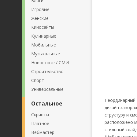
Блоги
Игровые
Женские
Киносайты
Кулинарные
Мобильные
Музыкальные
Новостные / СМИ
Строительство
Спорт
Универсальные
Неординарный и
Остальное
дизайн завораж
Скрипты
структуру и с
расположено м
Платное
стильный слайд
Вебмастер
Шаблон примени