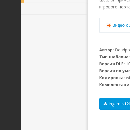
игрового порта
Видео о
Автор:
Deadpo
Тип шаблона:
Версия DLE:
10
Версия по ум
Кодировка:
wi
Комплектаци
ingame-120