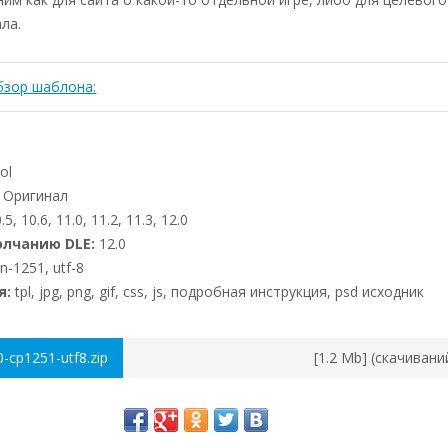
ла.
бзор шаблона:
ol
Оригинал
.5, 10.6, 11.0, 11.2, 11.3, 12.0
олчанию DLE:
12.0
n-1251, utf-8
я:
tpl, jpg, png, gif, css, js, подробная инструкция, psd исходник
-cp1251-utf8.zip
[1.2 Mb] (cкачивани