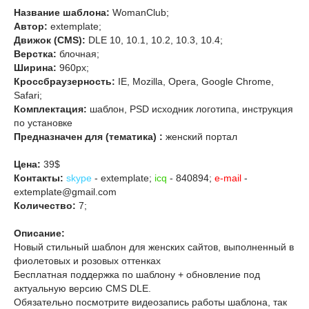
Название шаблона:
WomanClub;
Автор:
extemplate;
Движок (CMS):
DLE 10, 10.1, 10.2, 10.3, 10.4;
Верстка:
блочная;
Ширина:
960px;
Кроссбраузерность:
IE, Mozilla, Opera, Google Chrome,
Safari;
Комплектация:
шаблон, PSD исходник логотипа, инструкция
по установке
Предназначен для (тематика) :
женский портал
Цена:
39$
Контакты:
skype
- extemplate;
icq
- 840894;
e-mail
-
extemplate@gmail.com
Количество:
7;
Описание:
Новый стильный шаблон для женских сайтов, выполненный в
фиолетовых и розовых оттенках
Бесплатная поддержка по шаблону + обновление под
актуальную версию CMS DLE.
Обязательно посмотрите видеозапись работы шаблона, так