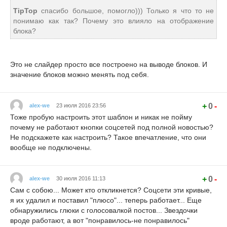
TipTop
спасибо большое, помогло))) Только я что то не
понимаю как так? Почему это влияло на отображение
блока?
Это не слайдер просто все построено на выводе блоков. И
значение блоков можно менять под себя.
+
0
-
alex-we
23 июля 2016 23:56
Тоже пробую настроить этот шаблон и никак не пойму
почему не работают кнопки соцсетей под полной новостью?
Не подскажете как настроить? Такое впечатление, что они
вообще не подключены.
+
0
-
alex-we
30 июля 2016 11:13
Сам с собою... Может кто откликнется? Соцсети эти кривые,
я их удалил и поставил "плюсо"... теперь работает... Еще
обнаружились глюки с голосовалкой постов... Звездочки
вроде работают, а вот "понравилось-не понравилось"