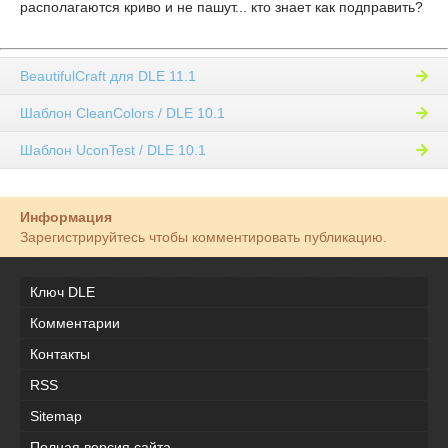
располагаются криво и не пашут... кто знает как подправить?
BeautifulCraft для DLE 11.1
Шаблон CleanColors / DLE 10.1
Шаблон UconTest / DLE 10.1
Информация
Зарегистрируйтесь чтобы комментировать публикацию.
Ключ DLE
Комментарии
Контакты
RSS
Sitemap
Полная версия сайта