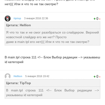
нет((( Или я что то не так смотрю?
+
0
-
tiptop
3 января 2016 22:36
Цитата: Hellion
Я что то так и не смог разобраться со слайдером. Верхний
новостной слайдер его же нет? Просто
даже в main.tpl его нет((( Или я что то не так смотрю?
В main.tpl строка 111 <!-- Блок Выбор редакции --> указываеш
id категорий
+
0
-
Hellion
5 января 2016 19:42
Цитата: TipTop
В main.tpl строка 111 <!-- Блок Выбор редакции -->
указываеш id категорий