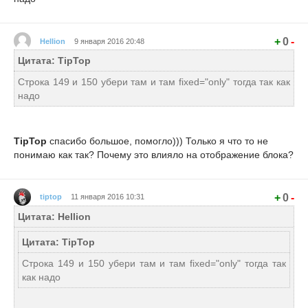
+
0
-
Hellion
9 января 2016 20:48
Цитата: TipTop
Строка 149 и 150 убери там и там fixed="only" тогда так как
надо
TipTop
спасибо большое, помогло))) Только я что то не
понимаю как так? Почему это влияло на отображение блока?
+
0
-
tiptop
11 января 2016 10:31
Цитата: Hellion
Цитата: TipTop
Строка 149 и 150 убери там и там fixed="only" тогда так
как надо