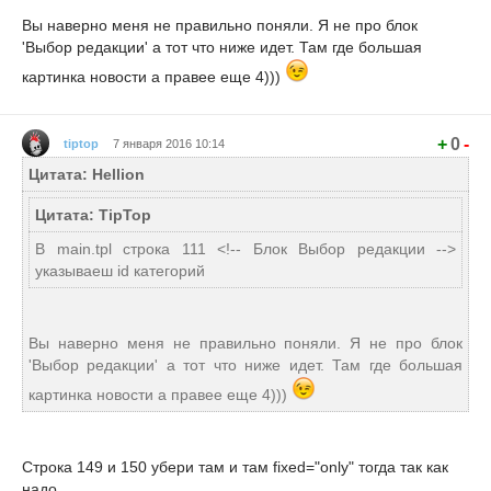
Вы наверно меня не правильно поняли. Я не про блок
'Выбор редакции' а тот что ниже идет. Там где большая
картинка новости а правее еще 4)))
+
0
-
tiptop
7 января 2016 10:14
Цитата: Hellion
Цитата: TipTop
В main.tpl строка 111 <!-- Блок Выбор редакции -->
указываеш id категорий
Вы наверно меня не правильно поняли. Я не про блок
'Выбор редакции' а тот что ниже идет. Там где большая
картинка новости а правее еще 4)))
Строка 149 и 150 убери там и там fixed="only" тогда так как
надо