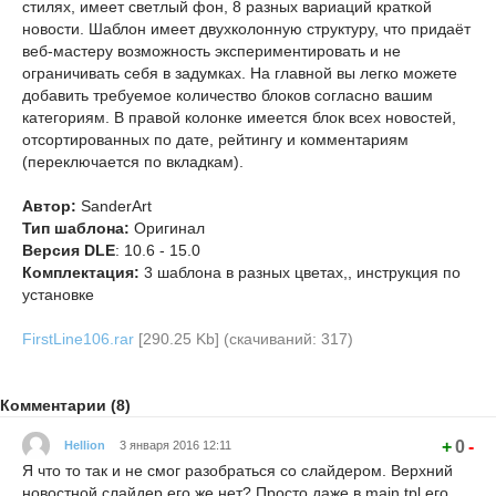
стилях, имеет светлый фон, 8 разных вариаций краткой
новости. Шаблон имеет двухколонную структуру, что придаёт
веб-мастеру возможность экспериментировать и не
ограничивать себя в задумках. На главной вы легко можете
добавить требуемое количество блоков согласно вашим
категориям. В правой колонке имеется блок всех новостей,
отсортированных по дате, рейтингу и комментариям
(переключается по вкладкам).
Автор:
SanderArt
Тип шаблона:
Оригинал
Версия DLE
: 10.6 - 15.0
Комплектация:
3 шаблона в разных цветах,, инструкция по
установке
FirstLine106.rar
[290.25 Kb] (cкачиваний: 317)
Комментарии (8)
+
0
-
Hellion
3 января 2016 12:11
Я что то так и не смог разобраться со слайдером. Верхний
новостной слайдер его же нет? Просто даже в main.tpl его