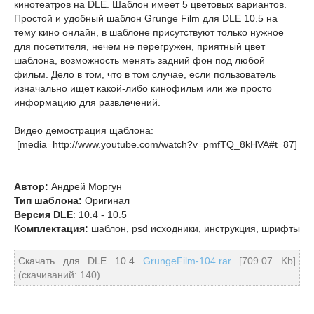
кинотеатров на DLE. Шаблон имеет 5 цветовых вариантов.
Простой и удобный шаблон Grunge Film для DLE 10.5 на
тему кино онлайн, в шаблоне присутствуют только нужное
для посетителя, нечем не перегружен, приятный цвет
шаблона, возможность менять задний фон под любой
фильм. Дело в том, что в том случае, если пользователь
изначально ищет какой-либо кинофильм или же просто
информацию для развлечений.
Видео демострация щаблона:
[media=http://www.youtube.com/watch?v=pmfTQ_8kHVA#t=87]
Автор:
Андрей Моргун
Тип шаблона:
Оригинал
Версия DLE
: 10.4 - 10.5
Комплектация:
шаблон, psd исходники, инструкция, шрифты
Скачать для DLE 10.4
GrungeFilm-104.rar
[709.07 Kb]
(cкачиваний: 140)