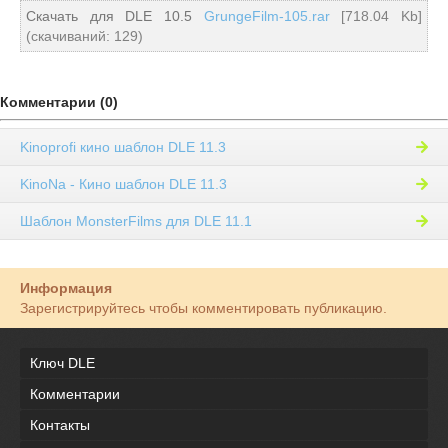
Скачать для DLE 10.5
GrungeFilm-105.rar
[718.04 Kb]
(cкачиваний: 129)
Комментарии (0)
Kinoprofi кино шаблон DLE 11.3
KinoNa - Кино шаблон DLE 11.3
Шаблон MonsterFilms для DLE 11.1
Информация
Зарегистрируйтесь чтобы комментировать публикацию.
Ключ DLE
Комментарии
Контакты