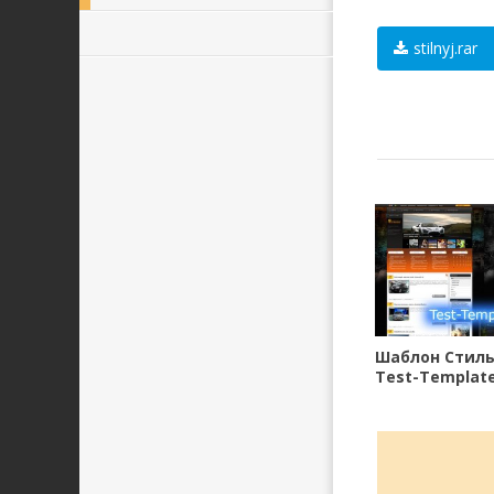
stilnyj.rar
Шаблон Стил
Test-Templat