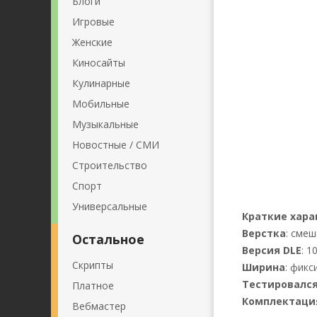
Блоги
Игровые
Женские
Киносайты
Кулинарные
Мобильные
Музыкальные
Новостные / СМИ
Строительство
Спорт
Универсальные
Краткие хар
Верстка
: сме
Остальное
Версия DLE
: 1
Скрипты
Ширина
: фикс
Тестировался
Платное
Комплектаци
Вебмастер