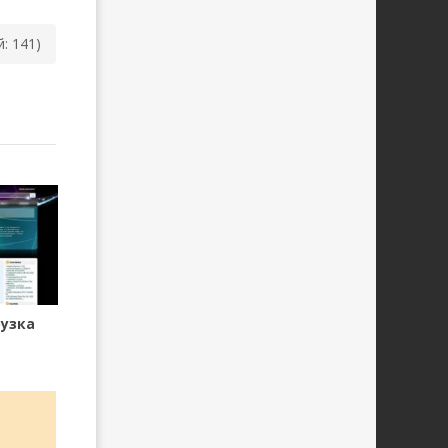
й: 141)
узка