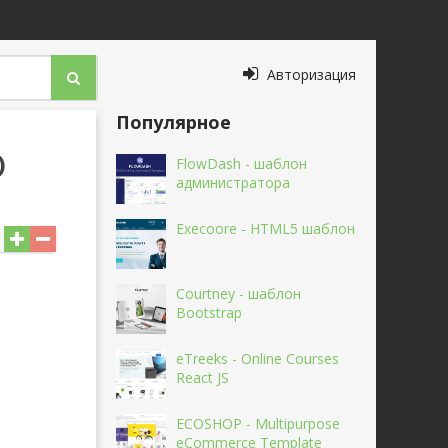
Авторизация
Популярное
)
FlowDash - шаблон
администратора
Execoore - HTML5 шаблон
Courtney - шаблон
Bootstrap
eTreeks - Online Courses
React JS
ECOSHOP - Multipurpose
eCommerce Template