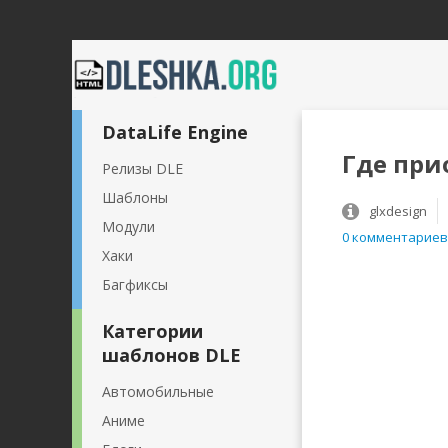
DataLife Engine
Где при
Релизы DLE
Шаблоны
glxdesign
Модули
0 комментариев
Хаки
Багфиксы
Категории
шаблонов DLE
Автомобильные
Аниме