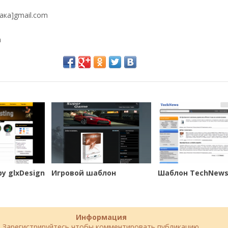
бака]gmail.com
n
y glxDesign
Игровой шаблон
Шаблон TechNew
Информация
Зарегистрируйтесь чтобы комментировать публикацию.