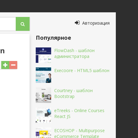
Авторизация
Популярное
gn
FlowDash - шаблон
администратора
Execoore - HTML5 шаблон
Courtney - шаблон
Bootstrap
eTreeks - Online Courses
React JS
ECOSHOP - Multipurpose
eCommerce Template