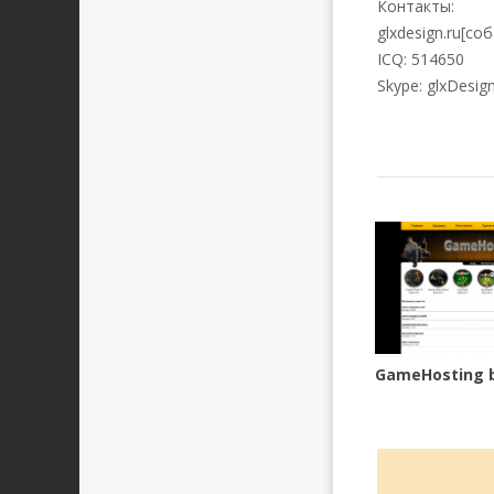
Контакты:
glxdesign.ru[со
ICQ: 514650
Skype: glxDesig
GameHosting b