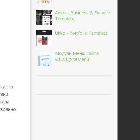
Adina - Business & Finance
Template
Ukko - Portfolio Template
Модуль Меню сайта
v.1.2.1 (SiteMenu)
ка, то
удии
ртала
овольно