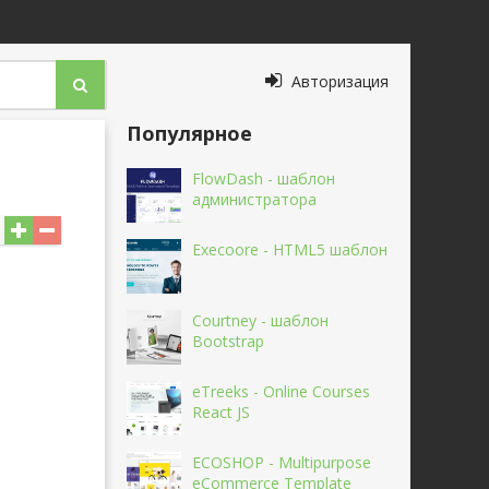
Авторизация
Популярное
FlowDash - шаблон
администратора
Execoore - HTML5 шаблон
Courtney - шаблон
Bootstrap
eTreeks - Online Courses
React JS
ECOSHOP - Multipurpose
eCommerce Template