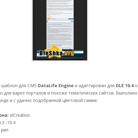
ый шаблон для CMS
DataLife Engine
и адаптирован для
DLE 10.4
о
ivo для варез порталов и похоже тематических сайтов. Выполнен
нде и с удачно подобранной цветовой гамме.
она:
elCreativo
.3 -10.4
рип