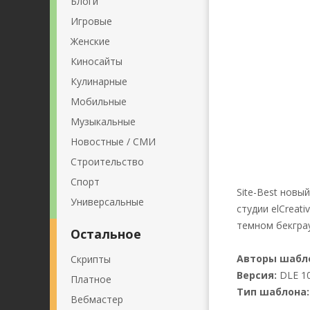
Блоги
Игровые
Женские
Киносайты
Кулинарные
Мобильные
Музыкальные
Новостные / СМИ
Строительство
Спорт
Site-Best нов
Универсальные
студии elCreat
темном бекграу
Остальное
Авторы шабл
Скрипты
Версия:
DLE 10
Платное
Тип шаблона:
Вебмастер