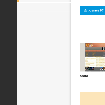
busines101
onua