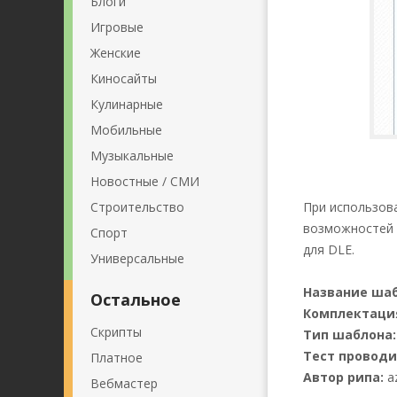
Блоги
Игровые
Женские
Киносайты
Кулинарные
Мобильные
Музыкальные
Новостные / СМИ
Строительство
При использов
возможностей 
Спорт
для DLE.
Универсальные
Название шаб
Остальное
Комплектаци
Скрипты
Тип шаблона:
Тест проводи
Платное
Автор рипа:
a
Вебмастер