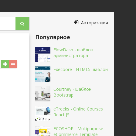
Авторизация
Популярное
FlowDash - шаблон
администратора
Execoore - HTML5 шаблон
Courtney - шаблон
Bootstrap
eTreeks - Online Courses
React JS
ECOSHOP - Multipurpose
eCommerce Template