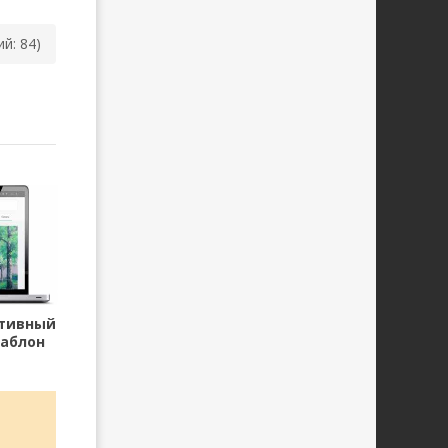
ий: 84)
птивный
аблон