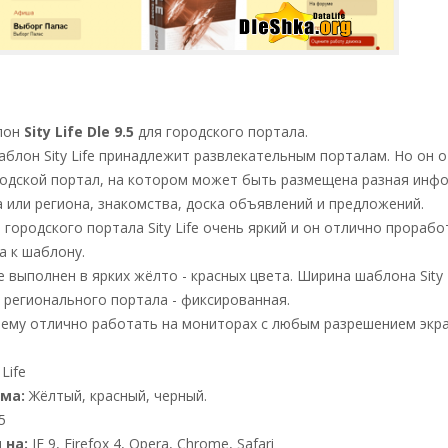
лон
Sity Life Dle 9.5
для городского портала.
блон Sity Life принадлежит развлекательным порталам. Но он 
родской портал, на котором может быть размещена разная инф
 или региона, знакомства, доска объявлений и предложений.
городского портала Sity Life очень яркий и он отлично прорабо
а к шаблону.
fe выполнен в ярких жёлто - красных цвета. Ширина шаблона Sity 
 регионального портала - фиксированная.
 ему отлично работать на мониторах с любым разрешением экра
 Life
ма:
Жёлтый, красный, черный.
5
 на:
IE 9, Firefox 4, Opera, Chrome, Safari