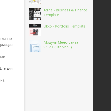
Adina - Business & Finance
Template
Ukko - Portfolio Template
отлично
Модуль Меню сайта
ормация:
v.1.2.1 (SiteMenu)
тан
Life для
на.