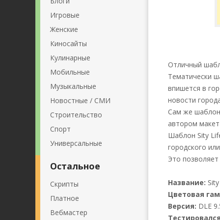
Блоги
Игровые
Женские
Киносайты
Кулинарные
Отличный шаб
Мобильные
Тематически ша
Музыкальные
впишется в го
новости города
Новостные / СМИ
Сам же шаблон 
Строительство
автором макет
Спорт
Шаблон Sity Li
Универсальные
городского или
Это позволяет
Остальное
Название:
Sity
Скрипты
Цветовая гам
Платное
Версия:
DLE 9.
Вебмастер
Тестировался