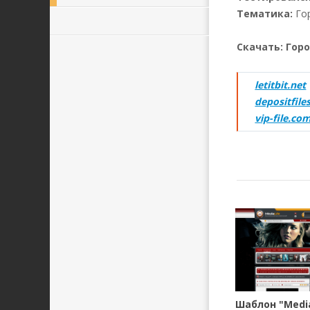
Тематика:
Гор
Скачать: Горо
letitbit.net
depositfile
vip-file.co
Шаблон "Media