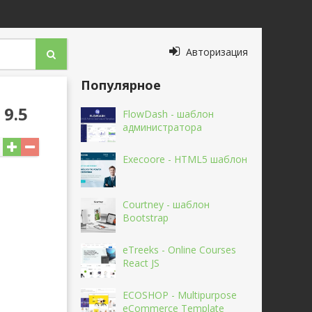
Авторизация
Популярное
 9.5
FlowDash - шаблон
администратора
Execoore - HTML5 шаблон
Courtney - шаблон
Bootstrap
eTreeks - Online Courses
React JS
ECOSHOP - Multipurpose
eCommerce Template