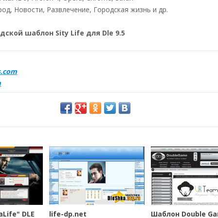
од, Новости, Развлечение, Городская жизнь и др.
дской шаблон Sity Life для Dle 9.5
s.com
m
Life" DLE
life-dp.net
Шаблон Double G