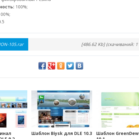
ность:
100%;
00%;
.5
ION-105.rar
[486.62 Kb] (cкачиваний: 1
гинал
Шаблон Biysk для DLE 10.3
Шаблон GreenDew 
LE 9.2
10.1