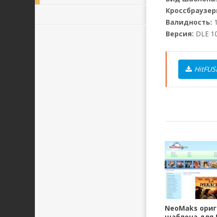
Кроссбраузер
Валидность:
1
Версия:
DLE 10
HitFUS
NeoMaks ори
шаблона для D