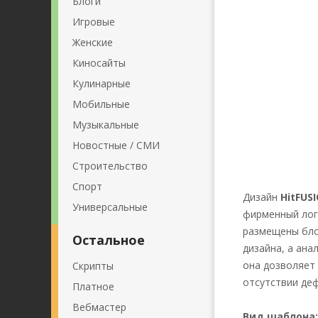
Блоги
Игровые
Женские
Киносайты
Кулинарные
Мобильные
Музыкальные
Новостные / СМИ
Строительство
Спорт
Дизайн
HitFUS
Универсальные
фирменный лог
размещены бло
Остальное
дизайна, а ана
она дозволяет
Скрипты
отсутствии деф
Платное
Вебмастер
Вид шаблона: