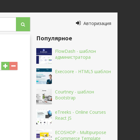
Авторизация
Популярное
FlowDash - шаблон
администратора
Execoore - HTML5 шаблон
Courtney - шаблон
Bootstrap
eTreeks - Online Courses
React JS
ECOSHOP - Multipurpose
eCommerce Template