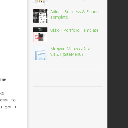
Adina - Business & Finance
Template
Ukko - Portfolio Template
Модуль Меню сайта
v.1.2.1 (SiteMenu)
тан
ке
стки, то
ть фон в