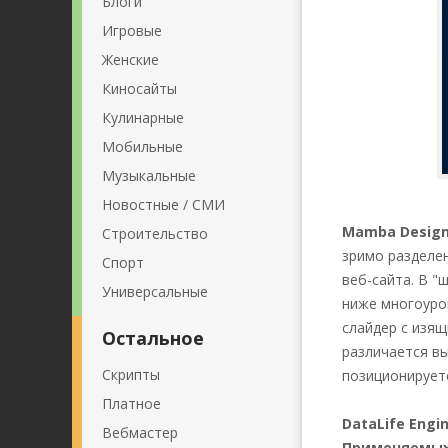
Блоги
Игровые
Женские
Киносайты
Кулинарные
Мобильные
Музыкальные
Новостные / СМИ
Mamba Desig
Строительство
зримо разделен
Спорт
веб-сайта. В "
Универсальные
ниже многоуро
слайдер с изя
Остальное
различается вы
Скрипты
позиционируетс
Платное
DataLife Engi
Вебмастер
Применяемых