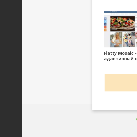
Flatty Mosaic -
адаптивный 
стиле ВК для 