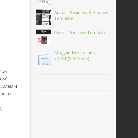
Adina - Business & Finance
Template
Ukko - Portfolio Template
Модуль Меню сайта
v.1.2.1 (SiteMenu)
лон
лом"
офилем и
гается
я,