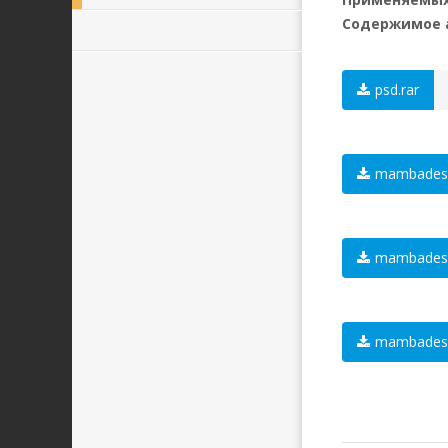
Содержимое 
psd.rar
mambadesi
mambadesi
mambadesi