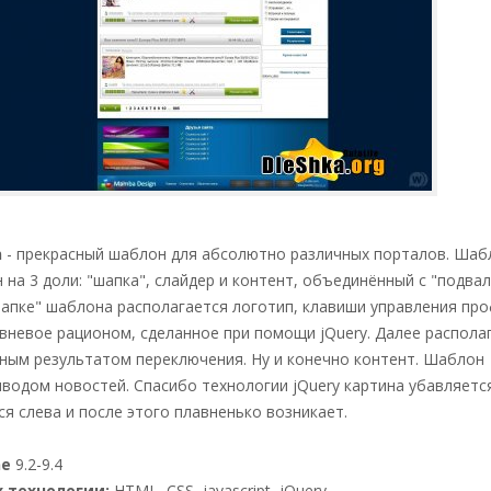
n
- прекрасный шаблон для абсолютно различных порталов. Шаб
 на 3 доли: "шапка", слайдер и контент, объединённый с "подва
шапке" шаблона располагается логотип, клавиши управления пр
вневое рационом, сделанное при помощи jQuery. Далее распола
щным результатом переключения. Ну и конечно контент. Шаблон
водом новостей. Спасибо технологии jQuery картина убавляетс
я слева и после этого плавненько возникает.
ne
9.2-9.4
 технологии:
HTML, CSS, jаvascript, jQuery