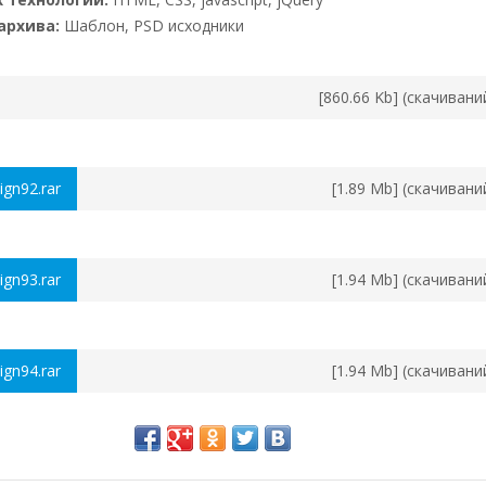
архива:
Шаблон, PSD исходники
[860.66 Kb] (cкачивани
gn92.rar
[1.89 Mb] (cкачивани
gn93.rar
[1.94 Mb] (cкачивани
gn94.rar
[1.94 Mb] (cкачивани