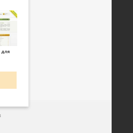
 для
4