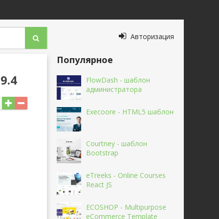
Авторизация
Популярное
9.4
FlowDash - шаблон
администратора
Execoore - HTML5 шаблон
Courtney - шаблон
Bootstrap
eTreeks - Online Courses
React JS
ECOSHOP - Multipurpose
eCommerce Template