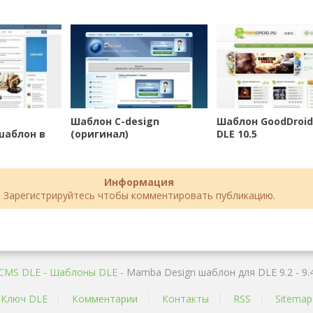
Шаблон С-design
Шаблон GoodDroid
шаблон в
(оригинал)
DLE 10.5
DLE 12.0
Информация
Зарегистрируйтесь чтобы комментировать публикацию.
CMS DLE
-
Шаблоны DLE
- Mamba Design шаблон для DLE 9.2 - 9.
Ключ DLE
Комментарии
Контакты
RSS
Sitemap