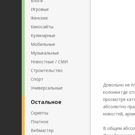
Блоги
Игровые
Женские
Киносайты
Кулинарные
Мобильные
Музыкальные
Новостные / СМИ
Строительство
Спорт
Довольно не п
Универсальные
колонки где от
просмотре ката
Остальное
абсолютно прав
Скрипты
новостей, архи
Платное
В общем абсол
Вебмастер