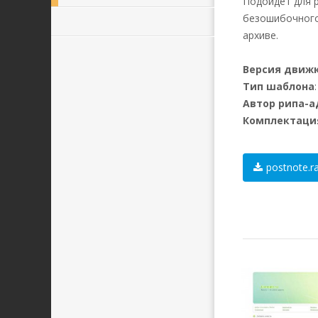
Подойдет для 
безошибочного
архиве.
Версия движ
Тип шаблона
Автор рипа-
Комплектаци
postnote.r