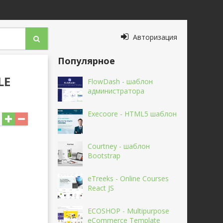
Авторизация
Популярное
LE
FlowDash - шаблон
администратора
Execoore - HTML5 шаблон
Courtney - шаблон
Bootstrap
eTreeks - Online Courses
React JS
ECOSHOP - Multipurpose
eCommerce Template