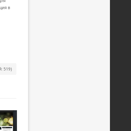
Для
ция в
й: 519)