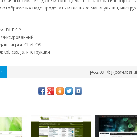
различных тематик, даже можно сделать неплохой кинопортал. 
 отображения надо проделать маленькие манипуляции, инструк
ка
: DLE 9.2
: Фиксированный
адаптации
: CheLiOS
я
: tpl, css, js, инструкция
ar
[462.09 Kb] (cкачивани