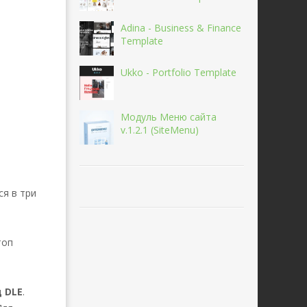
Adina - Business & Finance
Template
Ukko - Portfolio Template
Модуль Меню сайта
v.1.2.1 (SiteMenu)
ся в три
топ
д DLE
.