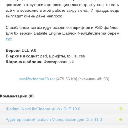
цветами в отсутствии цепляющих глаз острых углов, то есть
всё что возможно в этой работе закруглено.. И правда, ведь
выглядит очень даже неплохо.
С шаблоном так же идут исзодники шрифтов и PSD файлов.
Для 8x версии Datalife Engine шаблон NewLifeCinema берем
тут
Версия
DLE 9.8
В архив входит:
psd, шрифты, tpl, js, css
Ширина шаблона:
Фиксированный
newlifecinema98.rar
[479.66 Kb] (cкачиваний: 93)
Комментарии (0)
Шаблон NewLifeCinema кино / DLE 10.0
Адаптированый шаблон Videopassion для DLE 11.3