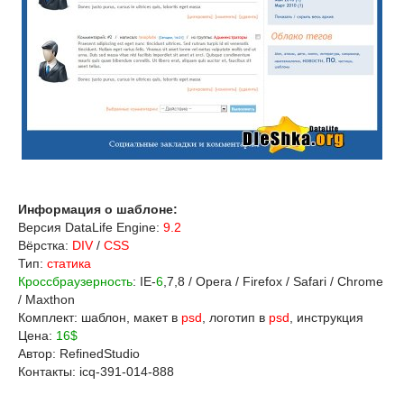
Информация о шаблоне:
Версия DataLife Engine:
9.2
Вёрстка:
DIV
/
CSS
Тип:
статика
Кроссбраузерность
: IE-
6
,7,8 / Opera / Firefox / Safari / Chrome
/ Maxthon
Комплект: шаблон, макет в
psd
, логотип в
psd
, инструкция
Цена:
16$
Автор: RefinedStudio
Контакты: icq-391-014-888