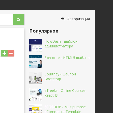
Авторизация
Популярное
FlowDash - шаблон
администратора
Execoore - HTML5 шаблон
Courtney - шаблон
Bootstrap
eTreeks - Online Courses
React JS
ECOSHOP - Multipurpose
eCommerce Template