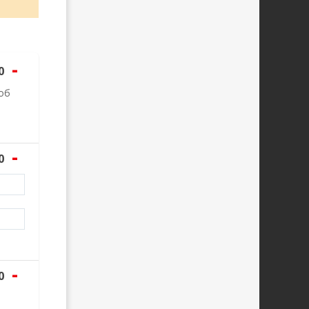
-
0
об
-
0
-
0