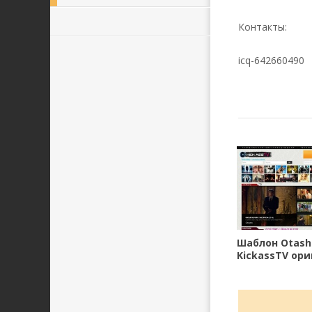
Контакты:
icq-642660490
Шаблон Otash
KickassTV ори
10.0