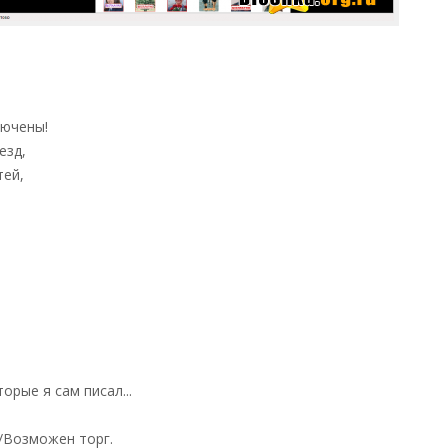
лючены!
езд,
тей,
торые я сам писал...
/Возможен торг.