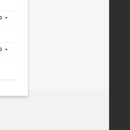
-
0
-
0