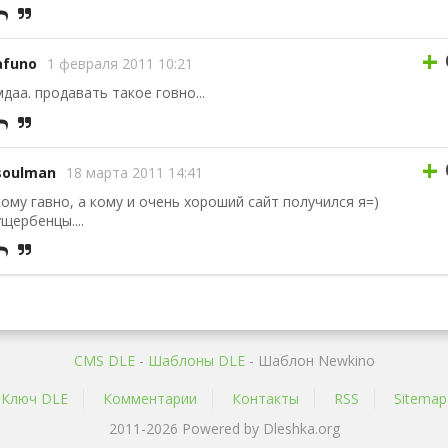
+
afuno
1 февраля 2011 10:21
мдаа. продавать такое говно...
+
soulman
18 марта 2011 14:41
кому гавно, а кому и очень хороший сайт получился я=)
ущербенцы....
CMS DLE
-
Шаблоны DLE
- Шаблон Newkino
Ключ DLE
Комментарии
Контакты
RSS
Sitemap
2011-2026 Powered by Dleshka.org