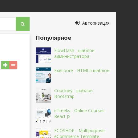
Авторизация
Популярное
FlowDash - шаблон
администратора
Execoore - HTML5 шаблон
Courtney - шаблон
Bootstrap
eTreeks - Online Courses
React JS
ECOSHOP - Multipurpose
eCommerce Template