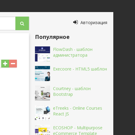
Авторизация
Популярное
FlowDash - шаблон
администратора
Execoore - HTML5 шаблон
Courtney - шаблон
Bootstrap
eTreeks - Online Courses
React JS
ECOSHOP - Multipurpose
eCommerce Template