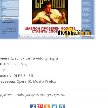
блона
: Шаблон сайта Auto-tyning.ru
я
: TPL, CSS, IMG,
: Rip
лся на
: DLE 8.3 - 8.5
раузерах
: Opera 10, Mozilla Firefox
руйтесь чтобы увидеть что тут скрыто.