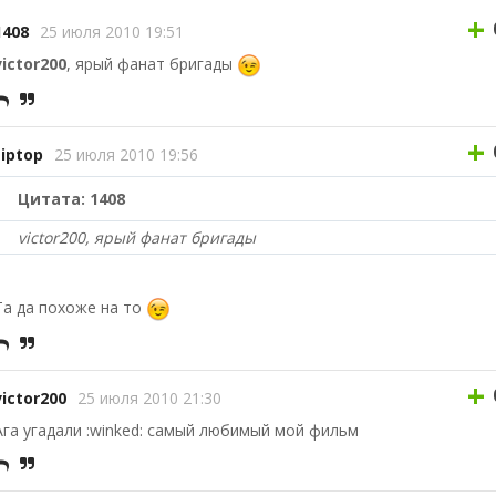
+
1408
25 июля 2010 19:51
victor200
, ярый фанат бригады
+
tiptop
25 июля 2010 19:56
Цитата: 1408
victor200, ярый фанат бригады
Та да похоже на то
+
victor200
25 июля 2010 21:30
Ага угадали :winked: самый любимый мой фильм