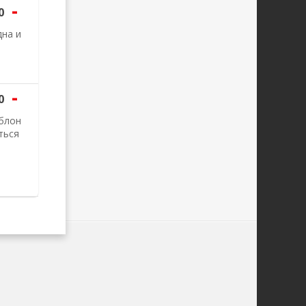
-
0
дна и
-
0
аблон
ться