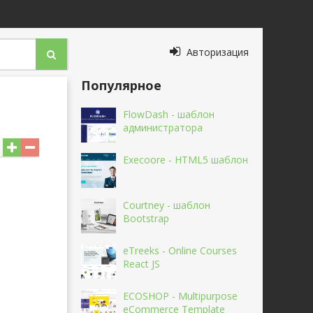
Авторизация
Популярное
FlowDash - шаблон
администратора
Execoore - HTML5 шаблон
Courtney - шаблон
Bootstrap
eTreeks - Online Courses
React JS
ECOSHOP - Multipurpose
eCommerce Template