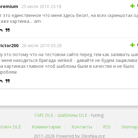
+
premium
25 июля 2010 23:18
гг это единственное что меня здесь бесит, на всех скриншотах о
таже картинка... :am:
+
victor200
26 июля 2010 05:28
ну это потому что на тестовом сайте перед тем как заливать ш
у меня находиться бригада :winked: - давайте не будем зациклива
на картинках главное чтоб шаблоны были в качестве и не было
проблем
CMS DLE
-
Шаблоны DLE
- tuning
Ключ DLE
Комментарии
Контакты
RSS
Sitemap
2011-2026 Powered by Dleshka.org