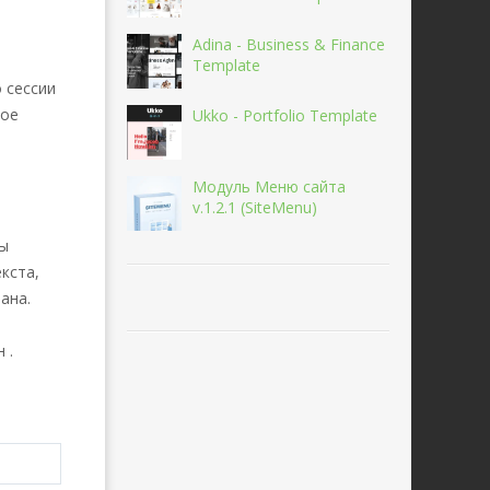
Adina - Business & Finance
Template
 сессии
ное
Ukko - Portfolio Template
Модуль Меню сайта
v.1.2.1 (SiteMenu)
вы
кста,
ана.
 .