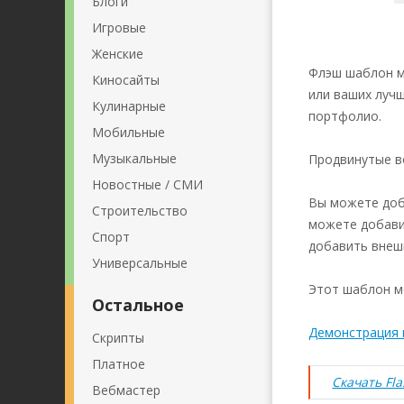
Блоги
Игровые
Женские
Флэш шаблон м
Киносайты
или ваших луч
Кулинарные
портфолио.
Мобильные
Музыкальные
Продвинутые в
Новостные / СМИ
Вы можете доб
Строительство
можете добави
Спорт
добавить внешн
Универсальные
Этот шаблон м
Остальное
Демонстрация
Скрипты
Платное
Скачать Fl
Вебмастер