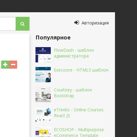
Авторизация
Популярное
FlowDash - шаблон
администратора
Execoore - HTML5 шаблон
Courtney - шаблон
Bootstrap
eTreeks - Online Courses
React JS
ECOSHOP - Multipurpose
eCommerce Template