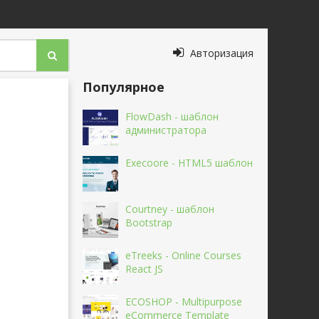
Авторизация
Популярное
FlowDash - шаблон
администратора
Execoore - HTML5 шаблон
Courtney - шаблон
Bootstrap
eTreeks - Online Courses
React JS
ECOSHOP - Multipurpose
eCommerce Template