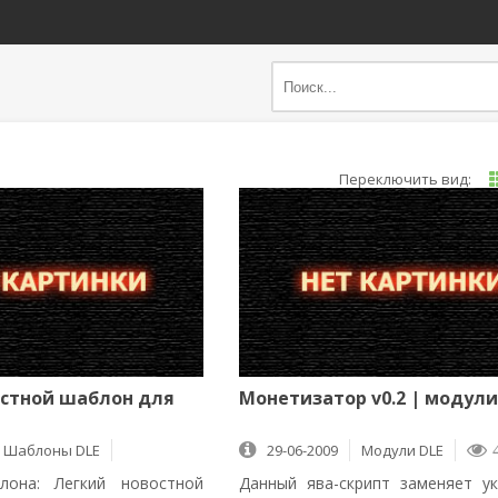
остной шаблон для
Монетизатор v0.2 | модули
Шаблоны DLE
29-06-2009
Mодули DLE
4
лона: Легкий новостной
Данный ява-скрипт заменяет у