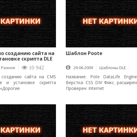
по созданию сайта на
Шаблон Poote
становке скрипта DLE
Разное
10 942
29-06-2009
Шаблоны DLE
3 674
о созданию сайта на CMS
Название: Pote DataLife Engine:
ine и установке скрипта
Верстка: CSS DIV Фикс. расширен
e «Дорогие
Проверен: Internet