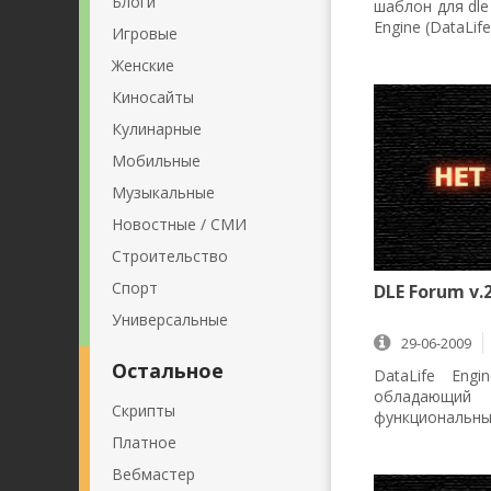
Блоги
шаблон для dle
Engine (DataLif
Игровые
Женские
Киносайты
Кулинарные
Мобильные
Музыкальные
Новостные / СМИ
Строительство
Спорт
DLE Forum v.2
Универсальные
29-06-2009
8 889
Остальное
DataLife Eng
обладаю
Скрипты
функциональ
Предназначен
Платное
Вебмастер