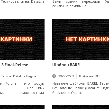
 Тестировался на: DataLife
Вами ссылки переходов (на
e
ссылки на архивы на
.3 Final-Relese
Шаблон BAREL
Релизы DataLife Engine
29-06-2009
Шаблоны DLE
3 084
ine Forum - это форум
Название шаблона: BAREL Тест
щий большими
на: DataLife Engine (DataLife Engi
ными возможностями.
браузерах: Opera,