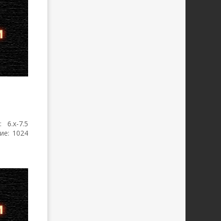
 6.x-7.5
ие: 1024