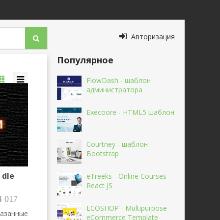
Авторизация
Популярное
FlowDash - шаблон
администратора
Execoore - HTML5 шаблон
Courtney - шаблон
Bootstrap
 dle
eTreeks - Online Courses
React JS
 017
ECOSHOP - Multipurpose
казанные
eCommerce Template