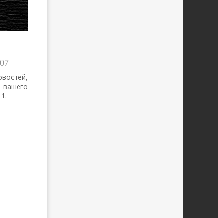
07
востей,
вашего
1.