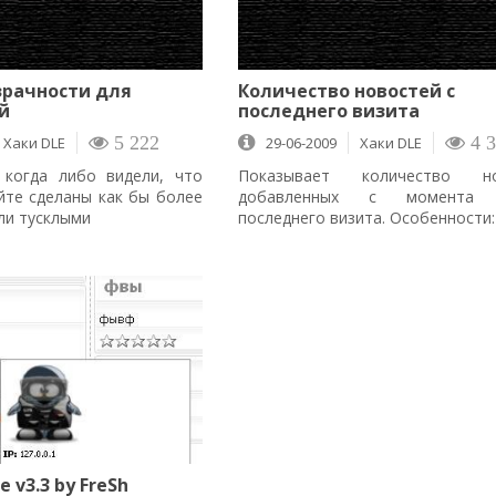
зрачности для
Количество новостей с
й
последнего визита
Хаки DLE
5 222
29-06-2009
Хаки DLE
4 3
когда либо видели, что
Показывает количество но
йте сделаны как бы более
добавленных с момента 
ли тусклыми
последнего визита. Особенности: 
e v3.3 by FreSh