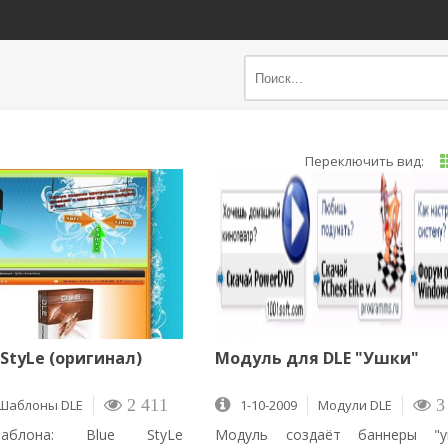
StyLe (оригинал)
Модуль для DLE "Ушки"
Шаблоны DLE
2 411
1-10-2009
Mодули DLE
3
аблона: Blue StyLe
Модуль создаёт баннеры "