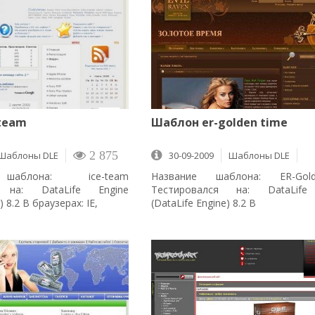
team
Шаблон er-golden time
Шаблоны DLE
2 875
30-09-2009
Шаблоны DLE
3 561
шаблона: ice-team
Название шаблона: ER-Gold
я на: DataLife Engine
Тестировался на: DataLife
) 8.2 В браузерах: IE,
(DataLife Engine) 8.2 В