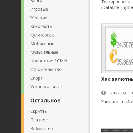
Блоги
Тестировалс
(DataLife Engine
Игровые
Женские
Киносайты
Кулинарные
Мобильные
Музыкальные
Новостные / СМИ
Строительство
Спорт
Хак валютны
Универсальные
1-10-2009
Остальное
Хак валютный к
Скрипты
Платное
Вебмастер