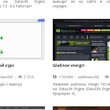
я на: DataLife Engine
выводит их на сайте в сл
) 7.3 - 8.2 Работает
порядке.
й курс
Шаблон vneigri
Хаки DLE
2 654
1-10-2009
Шаблоны DLE
урс с маил.ру
Название шаблона: vneigri Тест
на: DataLife Engine (DataLife Engi
браузерах: IE,