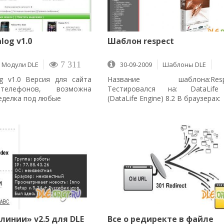
log v1.0
Шаблон respect
Mодули DLE
7 311
30-09-2009
Шаблоны DLE
2 985
g v1.0 Версия для сайта
Название шаблона:Respec
телефонов, возможна
Тестировался на: DataLife
еделка под любые
(DataLife Engine) 8.2 В браузерах:
линии» v2.5 для DLE
Все о редиректе в файле