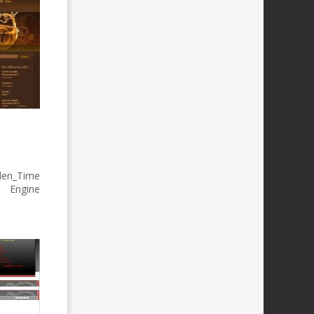
en_Time
 Engine