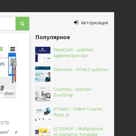
Авторизация
Популярное
FlowDash - шаблон
администратора
Execoore - HTML5 шаблон
Courtney - шаблон
Bootstrap
eTreeks - Online Courses
React JS
 878
ECOSHOP - Multipurpose
ушки" и
eCommerce Template