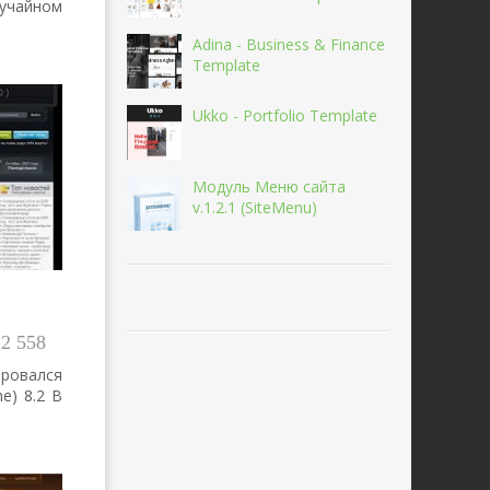
учайном
Adina - Business & Finance
Template
Ukko - Portfolio Template
Модуль Меню сайта
v.1.2.1 (SiteMenu)
2 558
ировался
ne) 8.2 В